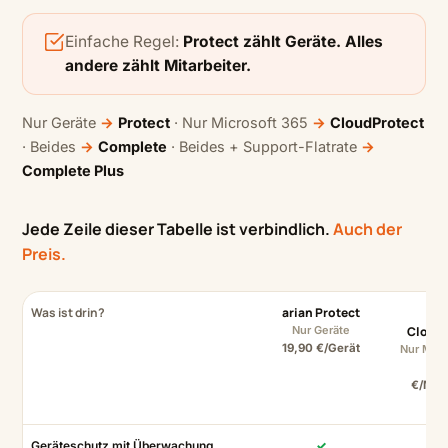
Einfache Regel:
Protect zählt Geräte. Alles
andere zählt Mitarbeiter.
Nur Geräte
→
Protect
· Nur Microsoft 365
→
CloudProtect
· Beides
→
Complete
· Beides + Support-Flatrate
→
Complete Plus
Jede Zeile dieser Tabelle ist verbindlich.
Auch der
Preis.
Was ist drin?
arian Protect
ar
Nur Geräte
Cloud
19,90 €/Gerät
Nur Micr
24
€/Mita
Geräteschutz mit Überwachung
✓