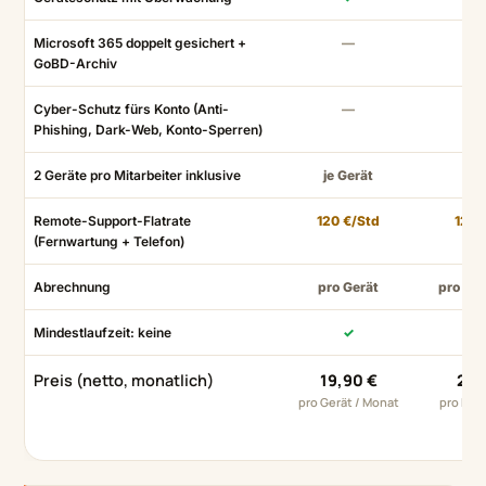
Microsoft 365 doppelt gesichert +
—
GoBD-Archiv
Cyber-Schutz fürs Konto (Anti-
—
Phishing, Dark-Web, Konto-Sperren)
2 Geräte pro Mitarbeiter inklusive
je Gerät
Remote-Support-Flatrate
120 €/Std
120 
(Fernwartung + Telefon)
Abrechnung
pro Gerät
pro Mit
Mindestlaufzeit: keine
✓
Preis (netto, monatlich)
19,90 €
24,
pro Gerät / Monat
pro Mita
Mo