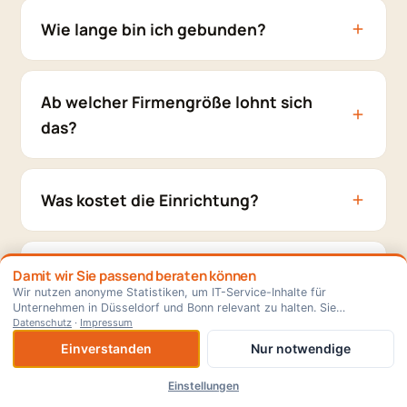
Wie lange bin ich gebunden?
Ab welcher Firmengröße lohnt sich
das?
Was kostet die Einrichtung?
Werden die Preise erhöht?
Damit wir Sie passend beraten können
Wir nutzen anonyme Statistiken, um IT-Service-Inhalte für
Unternehmen in Düsseldorf und Bonn relevant zu halten. Sie
×
⊕ Als App installieren
entscheiden — jederzeit änderbar.
Datenschutz
·
Impressum
Wie setzen sich IT-Service-Preise
Einverstanden
Nur notwendige
zusammen?
Einstellungen
Start
Leistungen
Tools
Kontakt