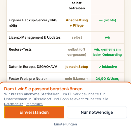
selbst
betreiben
Eigener Backup-Server / NAS
Anschaffung
— (nichts)
nötig
+ Pflege
Lizenz-Management & Updates
selbst
wir
Restore-Tests
selbst (oft
wir, gemeinsam
vergessen)
beim Onboarding
Daten in Europa, DSGVO-AVV
je nach Setup
✓ inklusive
Fester Preis pro Nutzer
nein (Lizenz +
24,90 €/User,
Hardware +
monatlich
Damit wir Sie passend beraten können
Zeit)
kündbar
Wir nutzen anonyme Statistiken, um IT-Service-Inhalte für
Unternehmen in Düsseldorf und Bonn relevant zu halten. Sie
×
⊕ Als App installieren
Ansprechpartner vor Ort
—
Düsseldorf &
entscheiden — jederzeit änderbar.
Datenschutz
·
Impressum
(Software/anonym)
Bonn
Einverstanden
Nur notwendige
Einstellungen
Start
Leistungen
Tools
Kontakt
Mit einem arian-Experten sprechen