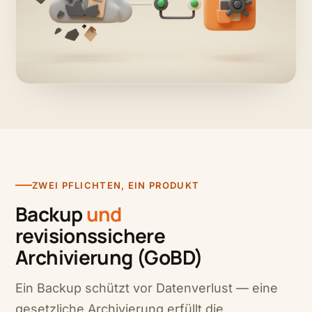
Ransomware verschlüsselt die Cloud —
und läuft an der getrennten Sicherung
ins Leere.
Die saubere Kopie bei uns bleibt unberührt. Der
Stand von gestern ist wieder verfügbar.
ZWEI PFLICHTEN, EIN PRODUKT
Backup
und
revisionssichere
Archivierung (GoBD)
Ein Backup schützt vor Datenverlust — eine
gesetzliche Archivierung erfüllt die