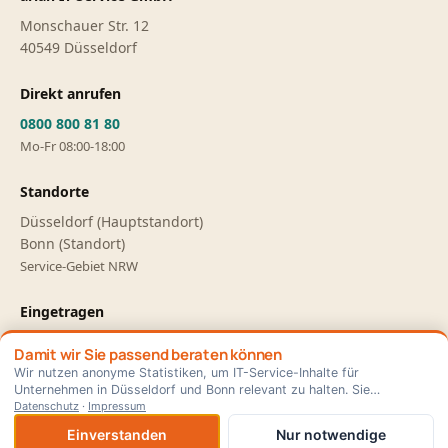
Monschauer Str. 12
40549
Düsseldorf
Direkt anrufen
0800 800 81 80
Mo-Fr 08:00-18:00
Standorte
Düsseldorf (Hauptstandort)
Bonn (Standort)
Service-Gebiet NRW
Eingetragen
HRB 108208
Damit wir Sie passend beraten können
Amtsgericht Düsseldorf
Wir nutzen anonyme Statistiken, um IT-Service-Inhalte für
Impressum
·
Datenschutz
Unternehmen in Düsseldorf und Bonn relevant zu halten. Sie
×
⊕ Als App installieren
entscheiden — jederzeit änderbar.
Datenschutz
·
Impressum
Einverstanden
Nur notwendige