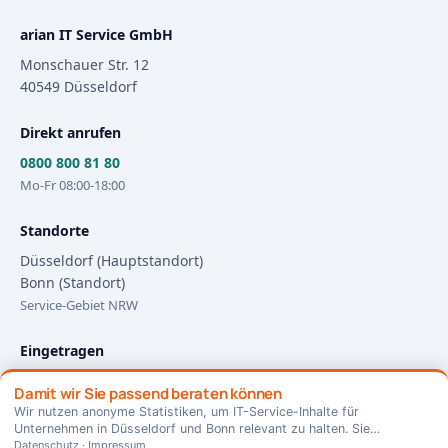
arian IT Service GmbH
Monschauer Str. 12
40549
Düsseldorf
Direkt anrufen
0800 800 81 80
Mo-Fr 08:00-18:00
Standorte
Düsseldorf (Hauptstandort)
Bonn (Standort)
Service-Gebiet NRW
Eingetragen
HRB 108208
Damit wir Sie passend beraten können
Amtsgericht Düsseldorf
Wir nutzen anonyme Statistiken, um IT-Service-Inhalte für
Impressum
·
Datenschutz
Unternehmen in Düsseldorf und Bonn relevant zu halten. Sie
×
⊕ Als App installieren
entscheiden — jederzeit änderbar.
Datenschutz
·
Impressum