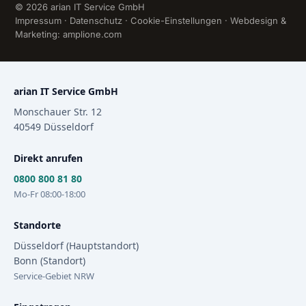
© 2026 arian IT Service GmbH
Impressum
·
Datenschutz
·
Cookie-Einstellungen
· Webdesign &
Marketing:
amplione.com
arian IT Service GmbH
Monschauer Str. 12
40549
Düsseldorf
Direkt anrufen
0800 800 81 80
Mo-Fr 08:00-18:00
Standorte
Düsseldorf (Hauptstandort)
Bonn (Standort)
Service-Gebiet NRW