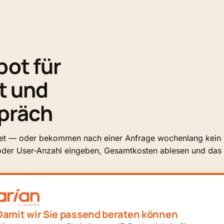
ot für
t und
präch
tet — oder bekommen nach einer Anfrage wochenlang kein k
der User-Anzahl eingeben, Gesamtkosten ablesen und das A
akete von arian IT nebeneinander.
arian Protect
sichert Endp
ltes Backup, GoBD-Archivierung und Cyber-Schutz ab 24,9
iebe der günstigste Weg, weil Einzelkauf der Komponenten m
Damit wir Sie passend beraten können
er ab 5 User), sodass keine offenen Stundenrechnungen me