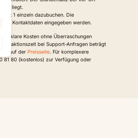
rate liegt.
hritt 1 einzeln dazubuchen. Die
 2 die Kontaktdaten eingegeben werden.
n, die klare Kosten ohne Überraschungen
e. Reaktionszeit bei Support-Anfragen beträgt
ails auf der
Preisseite
. Für komplexere
0 81 80 (kostenlos) zur Verfügung oder