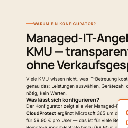
WARUM EIN KONFIGURATOR?
Managed-IT-Angeb
KMU — transparen
ohne Verkaufsges
Viele KMU wissen nicht, was IT-Betreuung kos
genau das: Leistungen auswählen, Gerätezahl o
nötig, kein Warten.
Was lässt sich konfigurieren?
Der Konfigurator zeigt alle vier Managed-IT-P
CloudProtect
ergänzt Microsoft 365 um doppe
für 59,90 € pro User — das ist für viele Betr
Remote-Support-Flatrate hinzu (99,90 € pro Us