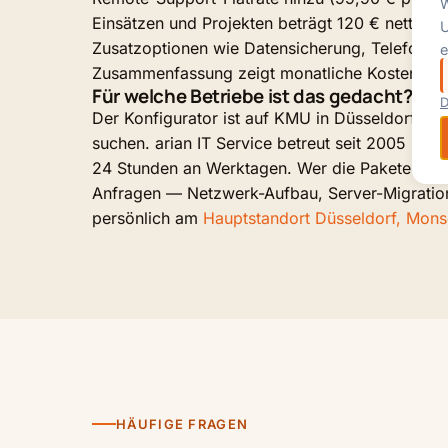
W
Einsätzen und Projekten beträgt 120 € netto im 
U
Zusatzoptionen wie Datensicherung, Telefonanl
e
Zusammenfassung zeigt monatliche Kosten und 
Für welche Betriebe ist das gedacht?
D
Der Konfigurator ist auf KMU in Düsseldorf un
suchen. arian IT Service betreut seit 2005 in
24 Stunden an Werktagen. Wer die Pakete erst v
Anfragen — Netzwerk-Aufbau, Server-Migration
persönlich am
Hauptstandort Düsseldorf, Monsc
HÄUFIGE FRAGEN