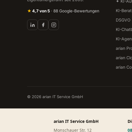
✦ KI-Au
KI-Bera
★
4,7 von 5
· 88 Google-Bewertungen
DSGVO &
KI-Chat
KI-Agen
arian Pr
arian Cl
arian C
© 2026 arian IT Service GmbH
arian IT Service GmbH
Di
Monschauer Str. 12
08