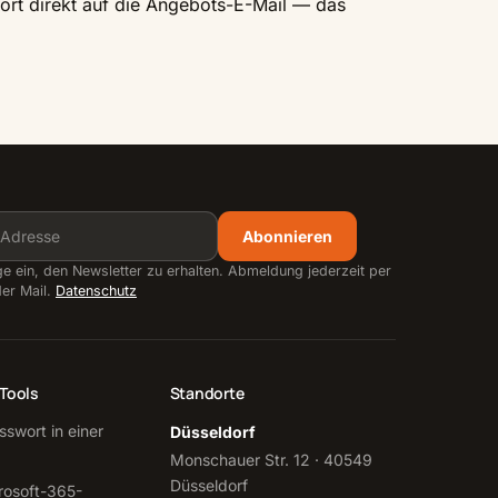
ort direkt auf die Angebots-E-Mail — das
Abonnieren
ige ein, den Newsletter zu erhalten. Abmeldung jederzeit per
der Mail.
Datenschutz
Tools
Standorte
sswort in einer
Düsseldorf
Monschauer Str. 12 · 40549
Düsseldorf
rosoft-365-