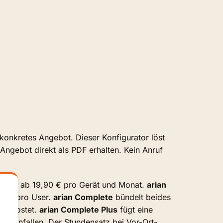
onkretes Angebot. Dieser Konfigurator löst
ngebot direkt als PDF erhalten. Kein Anruf
oints ab 19,90 € pro Gerät und Monat.
arian
0 € pro User.
arian Complete
bündelt beides
ehr kostet.
arian Complete Plus
fügt eine
hr anfallen. Der Stundensatz bei Vor-Ort-