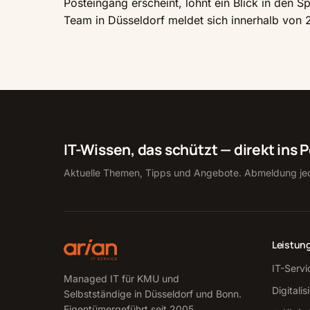
Posteingang erscheint, lohnt ein Blick in den
Team in Düsseldorf meldet sich innerhalb von
IT-Wissen, das schützt — direkt ins 
Aktuelle Themen, Tipps und Angebote. Abmeldung jed
Leistun
IT-Servi
Managed IT für KMU und
Digitali
Selbstständige in Düsseldorf und Bonn.
Eigentümergeführt seit 2005.