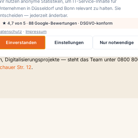
ir nutzen anonyme Statistiken, um IT-Service-Inhalte für
15-Minuten-Takt — das gilt für alles, was außerhalb der Flat
nternehmen in Düsseldorf und Bonn relevant zu halten. Sie
agen-Betreuung oder Hardware-Monitoring lassen sich in Sc
ntscheiden — jederzeit änderbar.
einmalige Einrichtungsgebühren getrennt, bevor in Schritt
★ 4,7 von 5 · 88 Google-Bewertungen · DSGVO-konform
atenschutz
·
Impressum
d Bonn ausgerichtet — Betriebe mit 3 bis 100 Arbeitsplätze
Einverstanden
Einstellungen
Nur notwendige
habergeführte Unternehmen, Kanzleien und Handwerksbetrieb
ergleichen möchte, bevor konfiguriert wird, findet alle Det
, Digitalisierungsprojekte — steht das Team unter 0800 80
hauer Str. 12
.