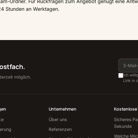
 Spam-Ordner. Für Rückfragen zum Angebot genügt eine Antw
 24 Stunden an Werktagen.
Postfach.
Ich will
erzeit möglich.
Link in 
gen
Unternehmen
Kostenlose 
ce
Über uns
Sicheres Pa
Sekunde
sierung
Referenzen
Welche Mic