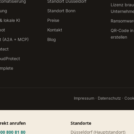
tomatisierung
Standort Düsseldorf
Lizenz brau
tung
Standort Bonn
Unternehm
 lokale KI
Preise
Ransomware
bot
Kontakt
QR-Code in
erstellen
t (A2A + MCP)
Blog
otect
oudProtect
omplete
Impressum
·
Datenschutz
·
Cook
rekt anrufen
Standorte
00 800 81 80
Düsseldorf (Hauptstandort)