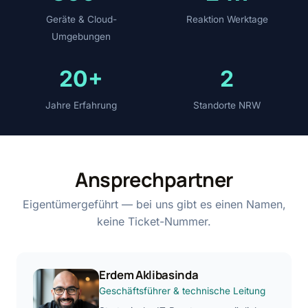
Geräte & Cloud-
Reaktion Werktage
Umgebungen
20+
2
Jahre Erfahrung
Standorte NRW
Ansprechpartner
Eigentümergeführt — bei uns gibt es einen Namen,
keine Ticket-Nummer.
Erdem Aklibasinda
Geschäftsführer & technische Leitung