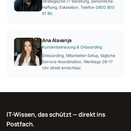
Strategische IT-Beratung, persönliche
Haftung, Eskalation. Telefon
0800 800
81 80
.
Ana Alavanja
Kundenbetreuung & Onboarding
Onboarding, Mitarbeiter-Setup, tägliche
Service-Koordination. Werktags 09-17
Uhr direkt erreichbar.
IT-Wissen, das schützt — direkt ins
Postfach.