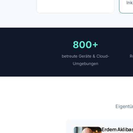
Ink
800+
betreute Geräte & Cloud-
R
Umgebungen
Eigentü
Erdem Akliba