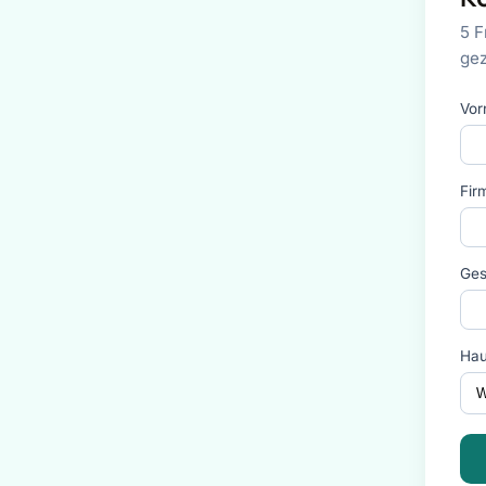
5 F
gez
Vor
Fir
Ges
Hau