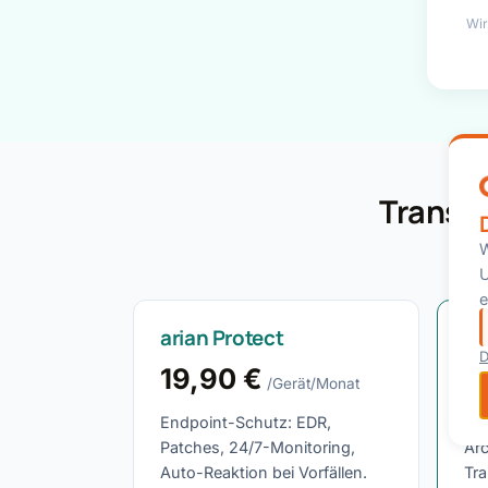
Wir
Transpa
Fest
W
U
e
arian Protect
ar
D
19,90 €
2
/Gerät/Monat
Endpoint-Schutz: EDR,
M3
Patches, 24/7-Monitoring,
Ar
Auto-Reaktion bei Vorfällen.
Tra