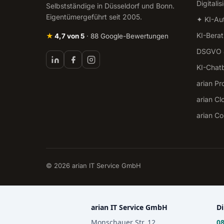
Digitali
Selbstständige in Düsseldorf und Bonn.
Eigentümergeführt seit 2005.
✦ KI-Au
KI-Bera
★
4,7 von 5
· 88 Google-Bewertungen
DSGVO &
KI-Chat
arian Pr
arian Cl
arian C
© 2026 arian IT Service GmbH
arian IT Service GmbH
Di
Monschauer Str. 12
08