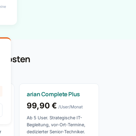
eine
n Kosten
iter.
arian Complete Plus
99,90 €
/User/Monat
Ab 5 User. Strategische IT-
Begleitung, vor-Ort-Termine,
r
dedizierter Senior-Techniker.