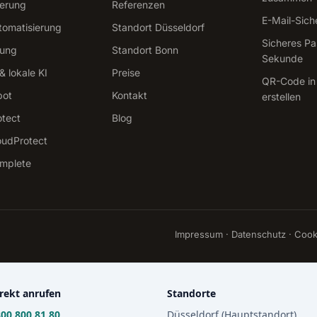
sierung
Referenzen
E-Mail-Sich
tomatisierung
Standort Düsseldorf
Sicheres Pa
tung
Standort Bonn
Sekunde
 lokale KI
Preise
QR-Code in
bot
Kontakt
erstellen
otect
Blog
oudProtect
omplete
Impressum
·
Datenschutz
·
Cook
rekt anrufen
Standorte
00 800 81 80
Düsseldorf (Hauptstandort)