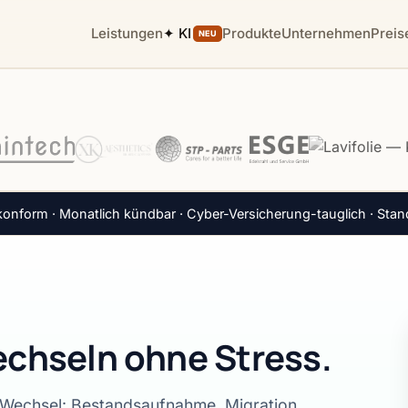
Leistungen
✦ KI
Produkte
Unternehmen
Preis
NEU
nform · Monatlich kündbar · Cyber-Versicherung-tauglich · Stan
wechseln ohne Stress.
Wechsel: Bestandsaufnahme, Migration,