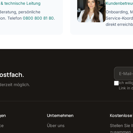
 & technische Leitung
Kundenbetreu
Beratung, persönliche
Onboarding, Mi
ion. Telefon
0800 800 81 80
.
Service-Koord
direkt erreichb
Postfach.
Ich will
erzeit möglich.
Link in 
gen
Unternehmen
Kostenlose 
ce
Über uns
Stellen Sie 
zusammen