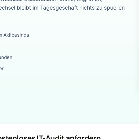
chsel bleibt im Tagesgeschäft nichts zu spueren
m Aklibasinda
tunden
en
stenloses IT-Audit anfordern