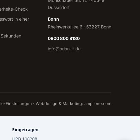
Monschauer Str. 12 · 40549
Düsseldorf
erheits-Check
sswort in einer
Bonn
Rheinwerkallee 6 · 53227 Bonn
 Sekunden
0800 800 8180
info@arian-it.de
ie-Einstellungen
· Webdesign & Marketing:
amplione.com
Eingetragen
HRB 108208