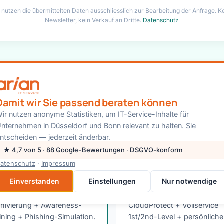
 nutzen die übermittelten Daten ausschliesslich zur Bearbeitung der Anfrage. K
Newsletter, kein Verkauf an Dritte.
Datenschutz
rente Pakete — keine versteckte
Damit wir Sie passend beraten können
preise pro User oder Gerät, monatlich kündbar, ab 1 Mitarbe
ir nutzen anonyme Statistiken, um IT-Service-Inhalte für
nternehmen in Düsseldorf und Bonn relevant zu halten. Sie
ntscheiden — jederzeit änderbar.
Beliebt
★ 4,7 von 5 · 88 Google-Bewertungen · DSGVO-konform
ian CloudProtect
arian Complete
atenschutz
·
Impressum
4,90 €
59,90 €
/User/Monat
/User/Monat
Einverstanden
Einstellungen
Nur notwendige
65-Backup + GoBD-Email-
Alles aus Protect +
chivierung + Awareness-
CloudProtect + Vollservice
ining + Phishing-Simulation.
1st/2nd-Level + persönliche