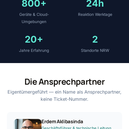
800+
24h
Geräte & Cloud-
Reaktion Werktage
Umgebungen
20+
2
Jahre Erfahrung
Standorte NRW
Die Ansprechpartner
Eigentümergeführt — ein Name als Ansprechpartner,
keine Ticket-Nummer.
Erdem Aklibasinda
Geschäftsführer & technische Leitung