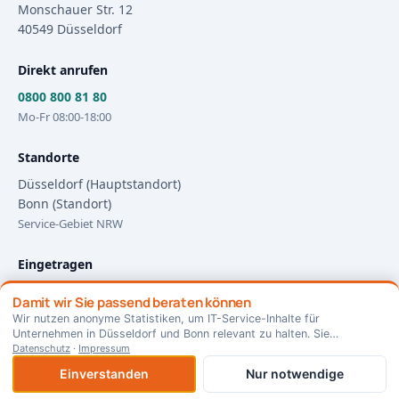
Monschauer Str. 12
40549
Düsseldorf
Direkt anrufen
0800 800 81 80
Mo-Fr 08:00-18:00
Standorte
Düsseldorf (Hauptstandort)
Bonn (Standort)
Service-Gebiet NRW
Eingetragen
HRB 108208
Damit wir Sie passend beraten können
Amtsgericht Düsseldorf
Wir nutzen anonyme Statistiken, um IT-Service-Inhalte für
Impressum
·
Datenschutz
Unternehmen in Düsseldorf und Bonn relevant zu halten. Sie
×
⊕ Als App installieren
entscheiden — jederzeit änderbar.
Datenschutz
·
Impressum
Einverstanden
Nur notwendige