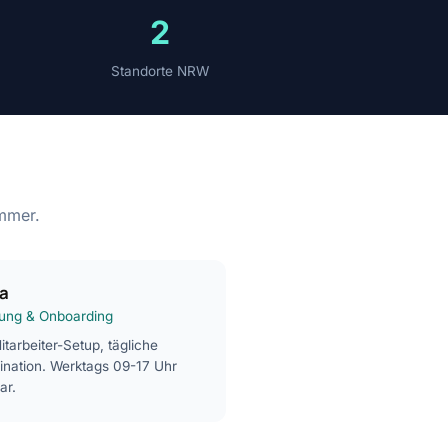
2
Standorte NRW
mmer.
ja
ung & Onboarding
tarbeiter-Setup, tägliche
ination. Werktags 09-17 Uhr
ar.