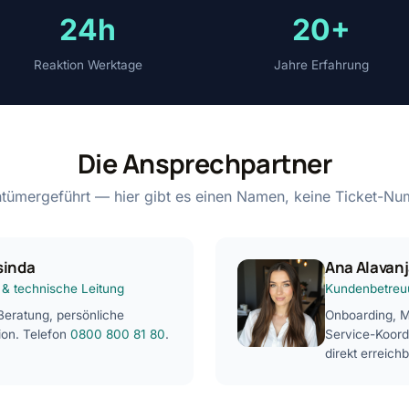
24h
20+
Reaktion Werktage
Jahre Erfahrung
Die Ansprechpartner
tümergeführt — hier gibt es einen Namen, keine Ticket-Nu
sinda
Ana Alavan
 & technische Leitung
Kundenbetreu
Beratung, persönliche
Onboarding, Mi
ion. Telefon
0800 800 81 80
.
Service-Koord
direkt erreichb