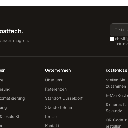
Postfach.
Ich will
erzeit möglich.
Link in 
gen
Unternehmen
Kostenlose 
ce
Über uns
Stellen Sie 
zusammen
sierung
Referenzen
E-Mail-Sich
tomatisierung
Standort Düsseldorf
Sicheres Pa
tung
Standort Bonn
Sekunde
 lokale KI
Preise
QR-Code in
bot
Kontakt
erstellen