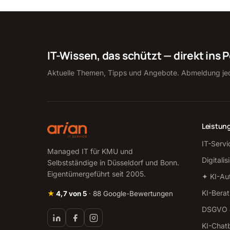
IT-Wissen, das schützt — direkt ins 
Aktuelle Themen, Tipps und Angebote. Abmeldung jed
Leistun
IT-Servi
Managed IT für KMU und
Digitali
Selbstständige in Düsseldorf und Bonn.
Eigentümergeführt seit 2005.
✦ KI-Au
KI-Bera
★
4,7 von 5
· 88 Google-Bewertungen
DSGVO &
KI-Chat