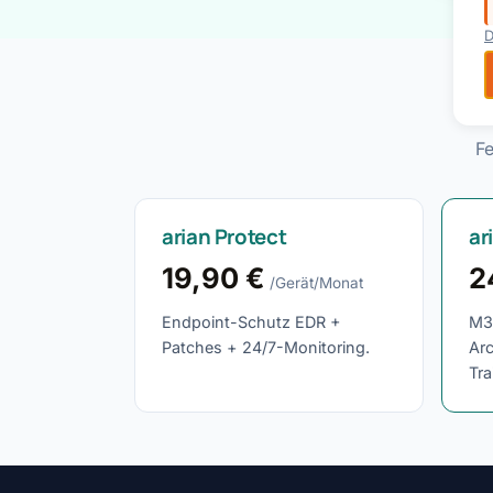
D
Fe
arian Protect
ar
19,90 €
2
/Gerät/Monat
Endpoint-Schutz EDR +
M3
Patches + 24/7-Monitoring.
Ar
Tra