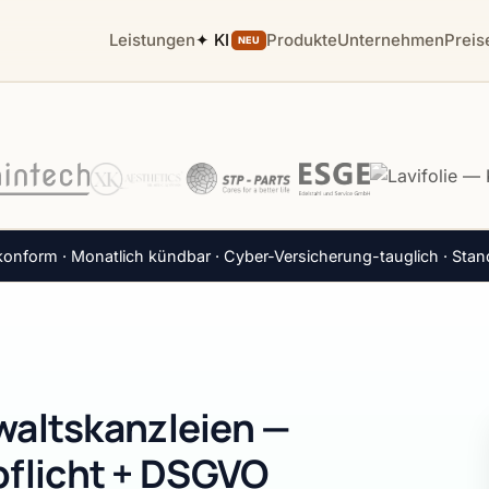
Leistungen
✦ KI
Produkte
Unternehmen
Preis
NEU
nform · Monatlich kündbar · Cyber-Versicherung-tauglich · Stan
nwaltskanzleien —
flicht + DSGVO