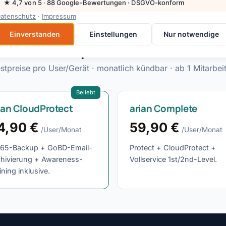
★ 4,7 von 5 · 88 Google-Bewertungen · DSGVO-konform
atenschutz
·
Impressum
Einverstanden
Einstellungen
Nur notwendige
Transparente Pakete
stpreise pro User/Gerät · monatlich kündbar · ab 1 Mitarbei
Beliebt
ian CloudProtect
arian Complete
4,90 €
59,90 €
/User/Monat
/User/Monat
65-Backup + GoBD-Email-
Protect + CloudProtect +
chivierung + Awareness-
Vollservice 1st/2nd-Level.
ining inklusive.