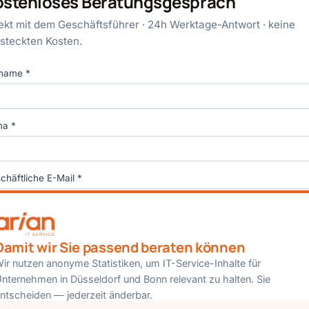
ostenloses Beratungsgespräch
ekt mit dem Geschäftsführer · 24h Werktage-Antwort · keine
steckten Kosten.
name *
ma *
chäftliche E-Mail *
Beratungsgespräch anfragen
Damit wir Sie passend beraten können
ir nutzen anonyme Statistiken, um IT-Service-Inhalte für
Daten nur für die Anfrage. Keine Newsletter.
Datenschutz
nternehmen in Düsseldorf und Bonn relevant zu halten. Sie
ntscheiden — jederzeit änderbar.