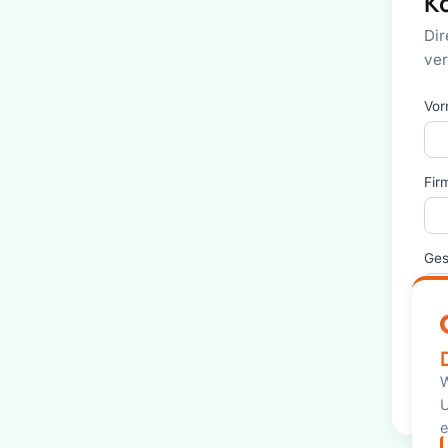
K
Dir
ver
Vor
Fir
Ges
W
U
e